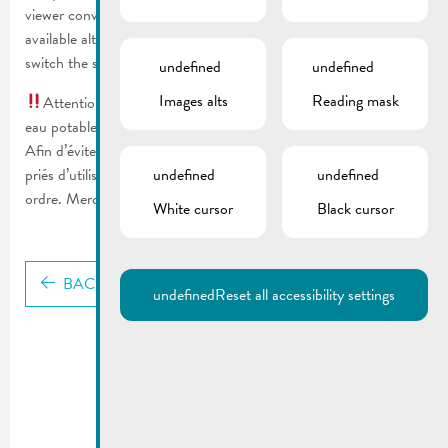
viewer convenience, the content is shown below in one of the
available alternative languages. You may click one of the links to
switch the site language to another available language.
undefined
undefined
Images alts
Reading mask
Attention: fuite sur la conduite principale d’alimentation en
eau potable
Afin d’éviter des pénuries d’eau potable, tous les habitants sont
priés d’utiliser l’eau potable avec parcimonie jusqu’à nouvel
undefined
undefined
ordre. Merci de votre collaboration.
White cursor
Black cursor
BACK
undefined
Reset all accessibility settings