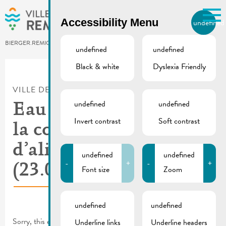
Skip to main content
Accessibility Menu
undefined
EN
BIERGER.REMICH.LU
undefined
undefined
Black & white
Dyslexia Friendly
Utilisez la recherche pour
retrouver les réponses à toutes
VILLE DE REMICH / ACTUALITÉ
vos questions.
Comme par exemple des contacts, des
undefined
undefined
Eau potable | Fuite sur
informations ou de documents.
Invert contrast
Soft contrast
la conduite principale
d’alimentation
undefined
undefined
-
+
-
+
(23.07.2022)
Font size
Zoom
undefined
undefined
Sorry, this entry is only available in
FR
and
DE
. For the sake of
Underline links
Underline headers