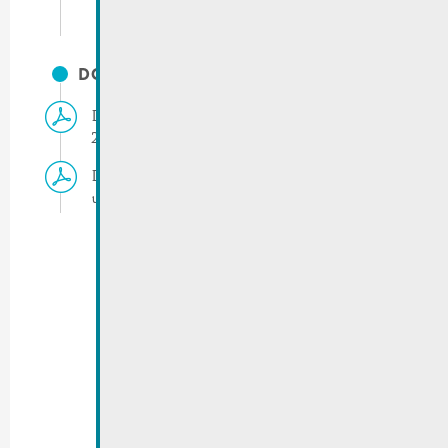
DOCUMENTS
Demande de subside pour études secondaires
2026
Demande de subside pour études
universitaires 2026