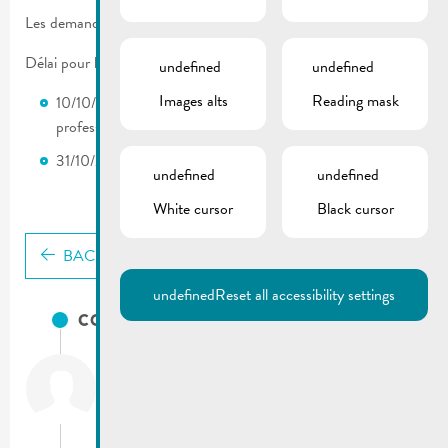
Les demandes de subsides pour étudiants sont en ligne !
Délai pour la remise:
undefined
undefined
Images alts
Reading mask
10/10/2022 : études secondaires, techniques et
professionnelles
31/10/2022 : études universitaires ou supérieures
undefined
undefined
White cursor
Black cursor
BACK
undefined
Reset all accessibility settings
CONTACTS
City of Remich
T.:
(+352) 23 69 2-1
Fax: (+352) 23 69 2-227
info@remich.lu