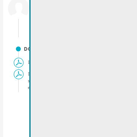
City of Remich
T.:
(+352) 23 69 2-1
Fax: (+352) 23 69 2-227
info@remich.lu
DOCUMENTS
ING Route du Vin 2022 | Avis RGTR
ING Route du Vin 2022 | Plan avec les
stationnements interdits, les routes barrées,
etc.