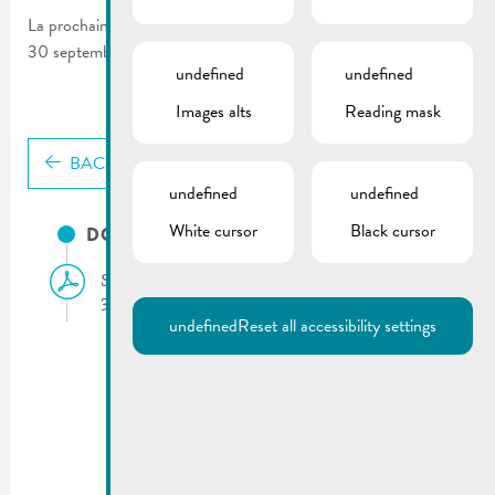
La prochaine séance du conseil communal aura lieu le vendredi,
30 septembre 2022 à 08h30 à l’Hôtel de Ville à Remich.
undefined
undefined
Images alts
Reading mask
BACK
undefined
undefined
White cursor
Black cursor
DOCUMENTS
Séance du conseil communal | Ordre du jour:
30 septembre 2022
undefined
Reset all accessibility settings