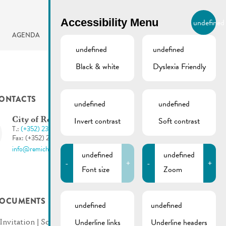
BIERGER.REMICH.LU
Accessibility Menu
undefined
EN
AGENDA
undefined
undefined
Black & white
Dyslexia Friendly
ONTACTS
undefined
undefined
Invert contrast
Soft contrast
City of Remich
T.:
(+352) 23 69 2-1
Fax: (+352) 23 69 2-227
info@remich.lu
undefined
undefined
-
+
-
+
Font size
Zoom
OCUMENTS
undefined
undefined
Underline links
Underline headers
Invitation | Soirée