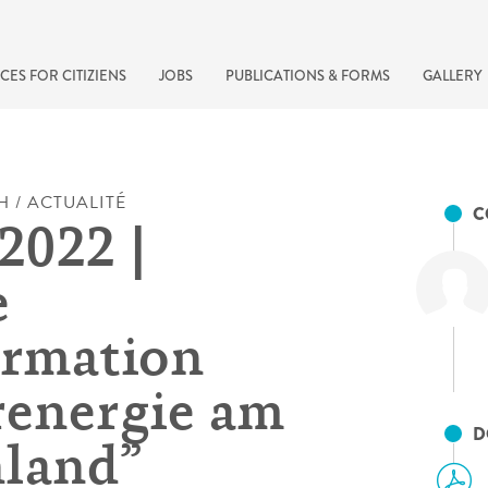
CES FOR CITIZIENS
JOBS
PUBLICATIONS & FORMS
GALLERY
H / ACTUALITÉ
C
2022 |
e
ormation
renergie am
recherche rapide
D
land”