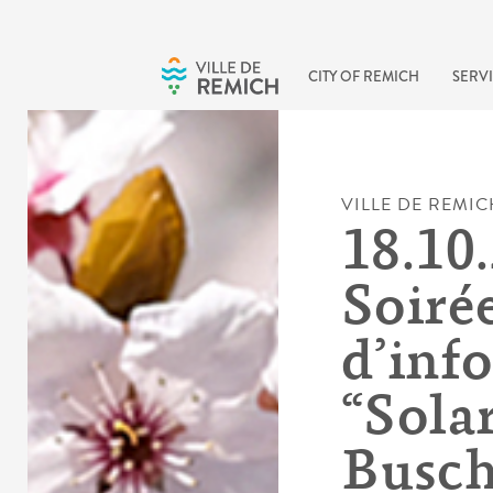
Skip to main content
CITY OF REMICH
SERVI
VILLE DE REMIC
18.10.
Soiré
d’inf
“Sola
Busch