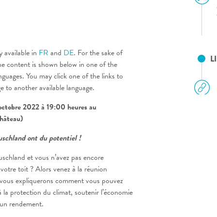
y available in
FR
and
DE
. For the sake of
L
he content is shown below in one of the
anguages. You may click one of the links to
ge to another available language.
 octobre 2022 à 19:00 heures au
hâteau)
uschland ont du potentiel !
uschland et vous n’avez pas encore
votre toit ? Alors venez à la réunion
s vous expliquerons comment vous pouvez
à la protection du climat, soutenir l’économie
r un rendement.