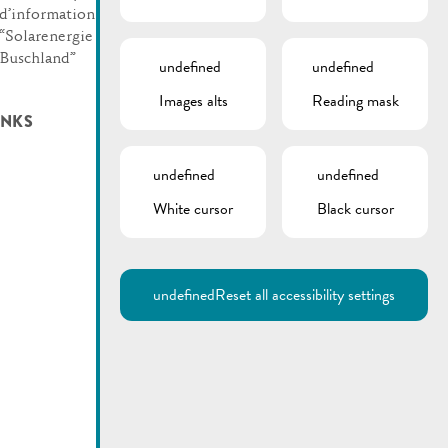
d’information
“Solarenergie am
Buschland”
undefined
undefined
Images alts
Reading mask
INKS
undefined
undefined
White cursor
Black cursor
undefined
Reset all accessibility settings