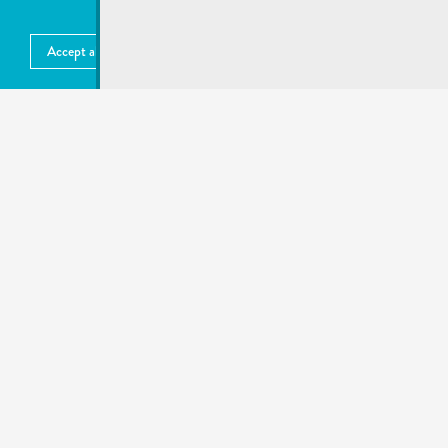
SERVICES LES PLUS DEMANDÉS
undefined
Accept all
Choose what to accept
More information
MENTIONS LÉGALES
Publié:
24.10.2022
recherche rapide