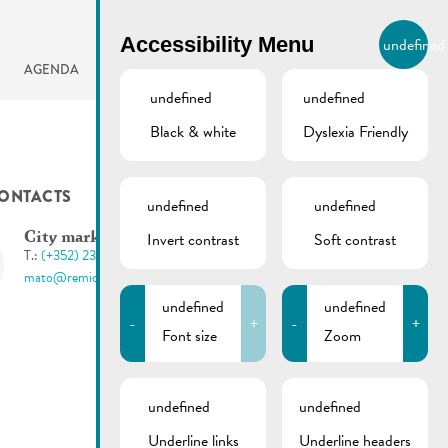
BIERGER.REMICH.LU
Accessibility Menu
undefined
EN
AGENDA
undefined
undefined
Black & white
Dyslexia Friendly
ONTACTS
undefined
undefined
Invert contrast
Soft contrast
City marketing
T.:
(+352) 23 692 - 213 / 228
mato@remich.lu
undefined
undefined
-
+
-
+
Font size
Zoom
undefined
undefined
Underline links
Underline headers