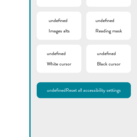
undefined
undefined
Images alts
Reading mask
undefined
undefined
White cursor
Black cursor
undefined
Reset all accessibility settings