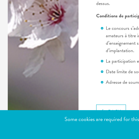
dessus.
Conditions de partici
Le concours s’ad
amateurs à titre i
d’enseignement su
d’implantation.
La participation e
Date limite de s
Adresse de soumi
BACK
Some cookies are required for this
SERVIC