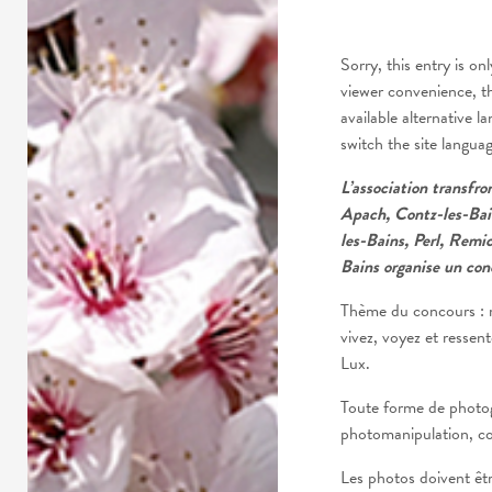
Sorry, this entry is onl
viewer convenience, t
available alternative l
switch the site langua
L’association transfr
Apach, Contz-les-Bai
les-Bains, Perl, Remi
Bains organise un con
Thème du concours : 
vivez, voyez et ressent
Lux.
Toute forme de photogr
photomanipulation, co
Les photos doivent êtr