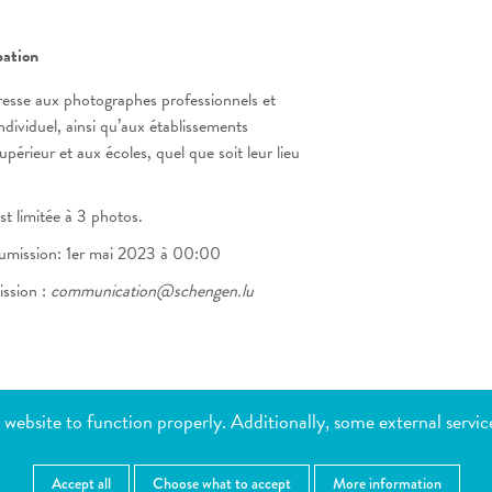
pation
resse aux photographes professionnels et
ndividuel, ainsi qu’aux établissements
périeur et aux écoles, quel que soit leur lieu
st limitée à 3 photos.
oumission: 1er mai 2023 à 00:00
ssion :
communication@schengen.lu
 website to function properly. Additionally, some external servic
Publié:
13.01.2023
ES LES PLUS DEMANDÉS
MENTIONS LÉGALES
Accept all
Choose what to accept
More information