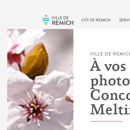
Skip to main content
CITY OF REMICH
SERVI
VILLE DE REMIC
À vos
photo
Conco
Melti