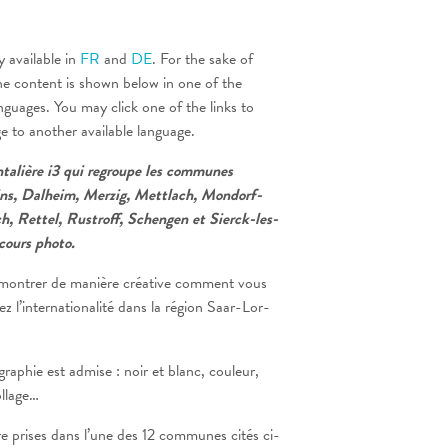
y available in
FR
and
DE
. For the sake of
he content is shown below in one of the
anguages. You may click one of the links to
ge to another available language.
ontalière i3 qui regroupe les communes
ns, Dalheim, Merzig, Mettlach, Mondorf-
ch, Rettel, Rustroff, Schengen et Sierck-les-
cours photo.
montrer de manière créative comment vous
ez l’internationalité dans la région Saar-Lor-
aphie est admise : noir et blanc, couleur,
llage…
e prises dans l’une des 12 communes cités ci-