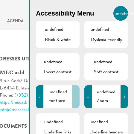
BIERGER.REMICH.LU
Accessibility Menu
undefined
EN
AGENDA
undefined
undefined
Black & white
Dyslexia Friendly
DRESSES UTILES
undefined
undefined
Invert contrast
Soft contrast
MEC asbl
9 rue André Duchscher
L-6434 Echternach
undefined
undefined
Phone:
(+352) 26 72 00 35
-
+
-
+
Font size
Zoom
https://mecasbl.lu/
info@mecasbl.lu
undefined
undefined
OCUMENTS
Underline links
Underline headers