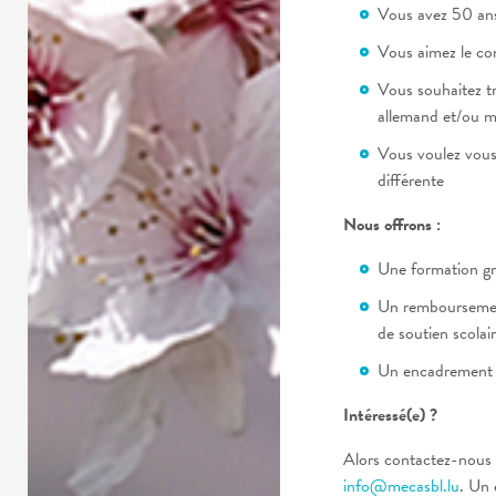
Vous avez 50 ans
Vous aimez le con
Vous souhaitez tr
allemand et/ou m
Vous voulez vous
différente
Nous offrons :
Une formation gr
Un remboursement
de soutien scolair
Un encadrement p
Intéressé(e) ?
Alors contactez-nous
info@mecasbl.lu
. Un 