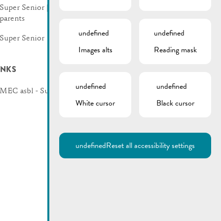
Super Senior | Info
parents
undefined
undefined
Super Senior
Images alts
Reading mask
INKS
undefined
undefined
MEC asbl - Super Senior
White cursor
Black cursor
undefined
Reset all accessibility settings