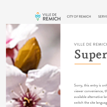
Skip to main content
CITY OF REMICH
SERVI
VILLE DE REMIC
Super
Sorry, this entry is onl
viewer convenience, t
available alternative l
switch the site langua