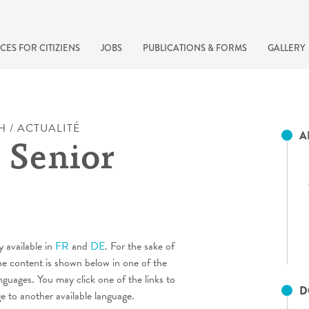
CES FOR CITIZIENS
JOBS
PUBLICATIONS & FORMS
GALLERY
H / ACTUALITÉ
A
 Senior
y available in
FR
and
DE
. For the sake of
recherche rapide
he content is shown below in one of the
anguages. You may click one of the links to
D
ge to another available language.