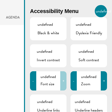
BIERGER.REMICH.LU
Accessibility Menu
undefined
EN
AGENDA
undefined
undefined
Black & white
Dyslexia Friendly
undefined
undefined
Invert contrast
Soft contrast
undefined
undefined
-
+
-
+
Font size
Zoom
undefined
undefined
Underline links
Underline headers