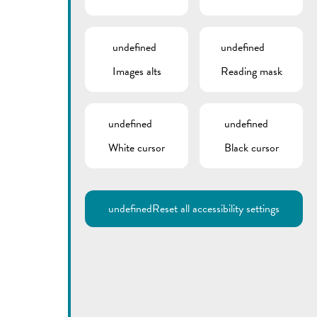
undefined
undefined
Images alts
Reading mask
undefined
undefined
White cursor
Black cursor
undefined
Reset all accessibility settings