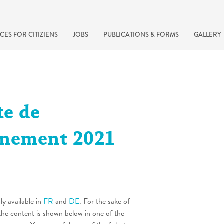
CES FOR CITIZIENS
JOBS
PUBLICATIONS & FORMS
GALLERY
te de
nnement 2021
recherche rapide
nly available in
FR
and
DE
. For the sake of
the content is shown below in one of the