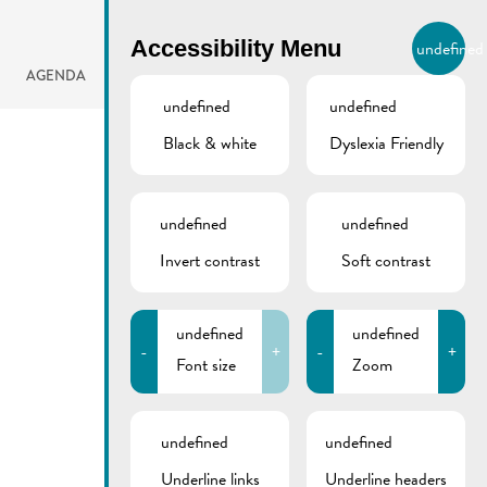
BIERGER.REMICH.LU
Accessibility Menu
undefined
EN
AGENDA
undefined
undefined
Black & white
Dyslexia Friendly
undefined
undefined
Invert contrast
Soft contrast
undefined
undefined
-
+
-
+
Font size
Zoom
undefined
undefined
Underline links
Underline headers