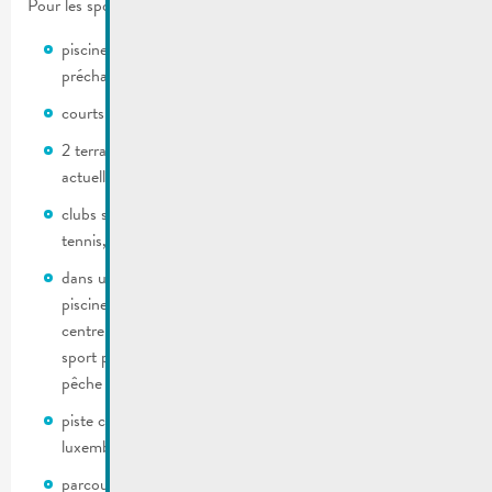
Pour les sportifs:
piscine en plein air aux dimensions olympiques et à eau
préchauffée
courts de tennis au parc Brill
2 terrains de football dont un synthétique en construction
actuellement
clubs sportifs tel que basket, gymnastique, tennis de table,
tennis, football
dans un rayon de 20 kilomètres de Remich, 4 autres
piscines couvertes sont à découvrir, ainsi que le très réputé
centre thermal de Mondorf-les-Bains. Les amateurs de
sport peuvent également pratiquer le ski nautique et la
pêche dans les alentours.
piste cyclable aménagée tout le long de la Moselle
luxembourgeoise et allemande
parcours de fitness invite les fanatiques de jogging dans la