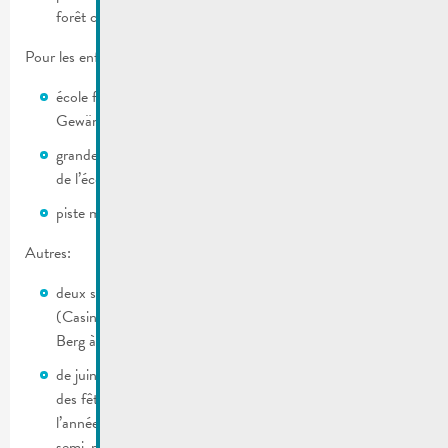
forêt communale.
Pour les enfants:
école fondamentale avec une Maison Relais sur deux sites:
Gewännchen et rue Enz
grandes aires de jeux sur l’Esplanade, le parc Brill et la cour
de l’école Gewännchen.
piste mini-carts près du mini-golf
Autres:
deux splendides casinos dans un rayon de 10 kilomètres
(Casino 2000 à Mondorf-les-Bains et Casino Schloss
Berg à Nennig)
de juin a fin août se déroulent presque tous les weekends
des fêtes champêtres au bord de la Moselle, durant toute
l’année maintes manifestations comme p.ex. Ironman,
semi-marathon, marché artistes et créateurs, marché frais,