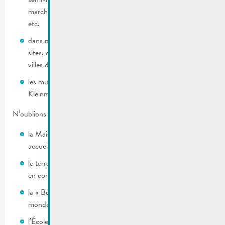
marché de dimanche, brocante, festival crémant et culture,
etc.
dans moins de 40 kilomètres on trouve de merveilleux
sites, dont la visite vaut le voyage ; pour ne citer que les
villes de Luxembourg, Trèves, Saarburg, Sierck, etc.
les musées du vin et de la vie mosellane (Ehnen, Bech-
Kleinmacher)
N’oublions pas:
la Maison des Jeunes appelée « Babylonia Jugenhaus » qui
accueille les adolescents entre 12 et 25 ans
le terrain multi-sport (Skate, BMX, Parcours) actuellement
en construction
la « Bolzplaz », petit terrain de foot accessible à tout le
monde et son petit terrain de volleyball
l’École de musique de l’Union grand-duc Adolphe