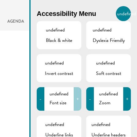
BIERGER.REMICH.LU
Accessibility Menu
undefined
EN
AGENDA
undefined
undefined
Black & white
Dyslexia Friendly
undefined
undefined
Invert contrast
Soft contrast
undefined
undefined
-
+
-
+
Font size
Zoom
undefined
undefined
Underline links
Underline headers