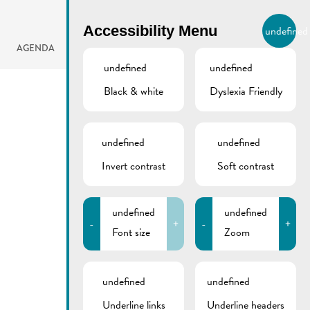
BIERGER.REMICH.LU
Accessibility Menu
undefined
EN
AGENDA
undefined
undefined
Black & white
Dyslexia Friendly
undefined
undefined
Invert contrast
Soft contrast
undefined
undefined
-
+
-
+
Font size
Zoom
undefined
undefined
Underline links
Underline headers