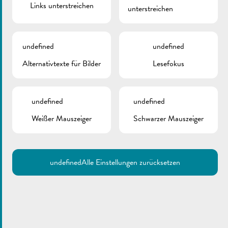
Links unterstreichen
unterstreichen
Verkehr
Wegen des Karnevalumzuges sind am Sonntag, den 15. März
undefined
undefined
2026 ab 13 Uhr bis zum Ende der Veranstaltung (ca. 18 Uhr)
Alternativtexte für Bilder
Lesefokus
verschiedene Straßen in Remich nicht zugänglich.
Desweiteren gilt an vielen Stellen ein Parkverbot. Bitte beachten
undefined
undefined
Sie die Beschilderung mit den detaillierten Uhrzeiten der
Parkverbote!
Weißer Mauszeiger
Schwarzer Mauszeiger
Detaillierte Informationen finden Sie in der
Verkehrsordnung
.
Umleitungen werden eingerichtet.
undefined
Alle Einstellungen zurücksetzen
Abänderung der Haltestellen verschiedener
Buslinien
Betroffen sind die Linien 341, 342, 406, 411, 413, 431, 432
und 550, sowie verschiedene Haltestellen.