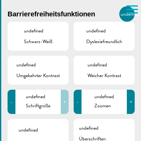
Skip to main content
Barrierefreiheitsfunktionen
undefined
DE
BIERGER.REMICH.LU
undefined
undefined
Schwarz-Weiß
Dyslexiefreundlich
Utilisez la recherche pour
retrouver les réponses à toutes
vos questions.
Comme par exemple des contacts, des
undefined
undefined
Karnevalsumzug
informations ou de documents.
Umgekehrter Kontrast
Weicher Kontrast
15.03.2026 | Infos
undefined
undefined
Straßensperrungen &
-
+
-
+
Schriftgröße
Zoomen
Busverkehr
undefined
undefined
Überschriften
März 10, 2026