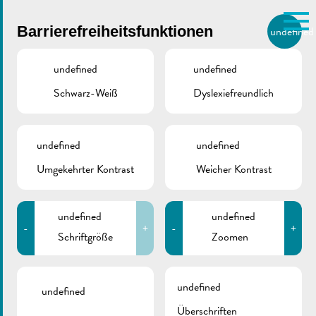
Skip to main content
Barrierefreiheitsfunktionen
undefined
DE
BIERGER.REMICH.LU
undefined
undefined
Schwarz-Weiß
Dyslexiefreundlich
Utilisez la recherche pour
retrouver les réponses à toutes
vos questions.
Comme par exemple des contacts, des
undefined
undefined
Straßensperrung
informations ou de documents.
Umgekehrter Kontrast
Weicher Kontrast
„Avenue Lamort-
undefined
undefined
Velter“ | 22-
-
+
-
+
Schriftgröße
Zoomen
26.09.2025
undefined
undefined
Überschriften
September 24, 2025