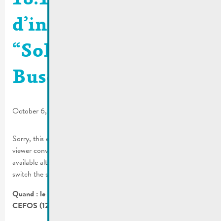
18.10.2022 | Soirée
d’information
“Solarenergie am
Buschland”
October 6, 2022
Sorry, this entry is only available in
FR
and
DE
. For the sake of
viewer convenience, the content is shown below in one of the
available alternative languages. You may click one of the links to
switch the site language to another available language.
Quand : le mardi, 18 octobre 2022 à 19:00 heures au
CEFOS (12, rue du Château)