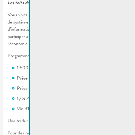
Les toits de la Cité Buschland ont du potentiel !
Vous vivez à la Cité Buschland et vous n’avez pas encore
de système solaire sur votre toit ? Alors venez à la réunion
d’information et nous vous expliquerons comment vous pouvez
participer activement à la protection du climat, soutenir
l’économie locale et en plus avoir un rendement.
Programme :
19:00 | Mot de bienvenue par le bourgmestre, Jacques Sitz
Présentation Klima-Agence
Présentation Klimateam
Q & A
Vin d’honneur
Une traduction simultanée en français et anglais est garantie.
Pour des raisons d’organisation, merci de bien vouloir