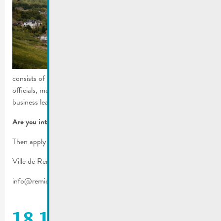
This team
consists of a climate advisor, political representatives, public
officials, members of the municipal commissions, experts,
business leaders, and interested citizens.
Are you interested?
Then apply until 01.02.2024:
Ville de Remich | B.P. 9 | L-5501 Remich
info@remich.lu