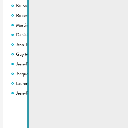
Bruno Barboni
Robert Braquet
Martin Dritter
Daniel Frères
Jean-Paul Kieffer
Guy Mathay
Jean-Paul Meyers
Jacques Sitz (Klimaschöffe)
Laurent Thiel
Jean-Paul Wiltz