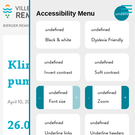
Skip to main content
Accessibility Menu
undefined
EN
BIERGER.REMICH.LU
undefined
undefined
Black & white
Dyslexia Friendly
Utilisez la recherche pour
retrouver les réponses à toutes
vos questions.
Comme par exemple des contacts, des
undefined
undefined
Klima Agence | Heat
informations ou de documents.
Invert contrast
Soft contrast
pump
undefined
undefined
-
+
-
+
Font size
Zoom
April 10, 2024
undefined
undefined
26.03.2024 |
Underline links
Underline headers