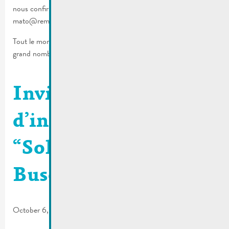
nous confirmer votre présence jusqu’au 14 octobre 2022 :
mato@remich.lu / T. (+352) 23 69 2-1.
Tout le monde est le bienvenu. Nous espérons vous accueillir en
grand nombre.
Invitation | Soirée
d’information
“Solarenergie am
Buschland”
October 6, 2022