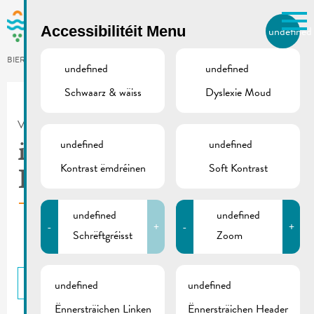
Skip to main content
Accessibilitéit Menu
undefined
LB
BIERGER.REMICH.LU
undefined
undefined
Schwaarz & wäiss
Dyslexie Moud
Utilisez la recherche pour
retrouver les réponses à toutes
VILLE DE REMICH / ACTUALITÉ
vos questions.
Comme par exemple des contacts, des
undefined
undefined
i3 | Concours photo –
informations ou de documents.
Kontrast ëmdréinen
Soft Kontrast
Flyer
undefined
undefined
-
+
-
+
Schrëftgréisst
Zoom
BACK
undefined
undefined
Ënnersträichen Linken
Ënnersträichen Header