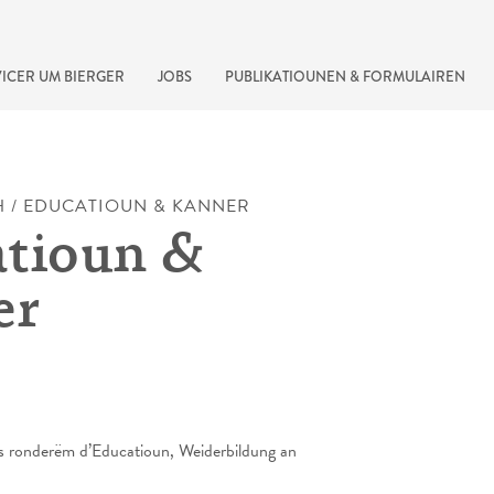
ICER UM BIERGER
JOBS
PUBLIKATIOUNEN & FORMULAIREN
H
/
EDUCATIOUN & KANNER
tioun &
er
recherche rapide
es ronderëm d’Educatioun, Weiderbildung an