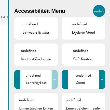
BIERGER.REMICH.LU
Accessibilitéit Menu
undefined
LB
GALERIE
AGENDA
undefined
undefined
Schwaarz & wäiss
Dyslexie Moud
undefined
undefined
Kontrast ëmdréinen
Soft Kontrast
undefined
undefined
-
+
-
+
Schrëftgréisst
Zoom
undefined
undefined
Ënnersträichen Linken
Ënnersträichen Header