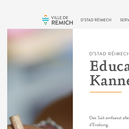
Skip to main content
D’STAD RÉIMECH
SERV
D’STAD RÉIMEC
Educa
Kann
Des Säit emfaasst all
d’Erzéiung.