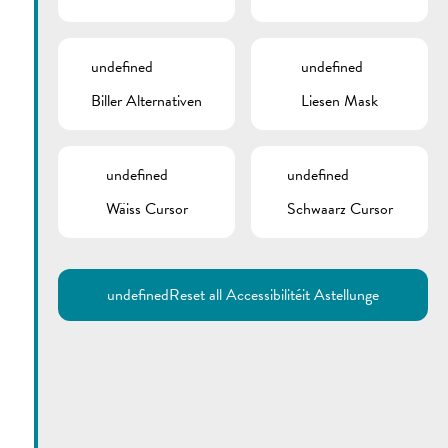
undefined
undefined
Biller Alternativen
Liesen Mask
undefined
undefined
Wäiss Cursor
Schwaarz Cursor
Utilisez la recherche pour
retrouver les réponses à toutes
vos questions.
Comme par exemple des contacts, des
informations ou de documents.
undefined
Reset all Accessibilitéit Astellunge