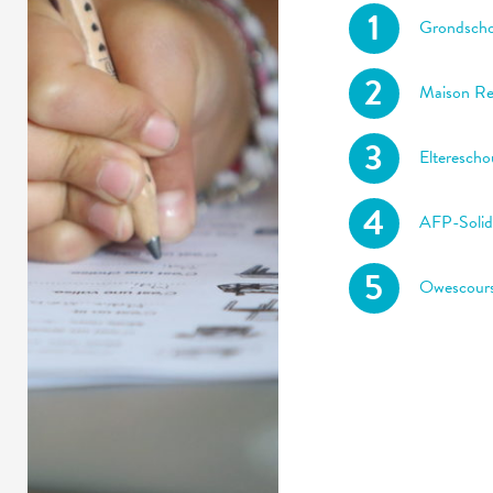
Grondscho
Maison Rel
Elterescho
AFP-Solida
Owescour