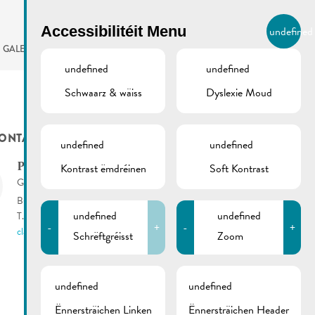
BIERGER.REMICH.LU
Accessibilitéit Menu
undefined
LB
GALERIE
AGENDA
undefined
undefined
Schwaarz & wäiss
Dyslexie Moud
ONTACTS
undefined
undefined
Kontrast ëmdréinen
Soft Kontrast
Paulus
Claude
Garde forestier
Bureau: Institut viti-vinicole
undefined
undefined
T.:
(+352) 621 202 129
-
+
-
+
claude.paulus@anf.etat.lu
Schrëftgréisst
Zoom
undefined
undefined
Ënnersträichen Linken
Ënnersträichen Header