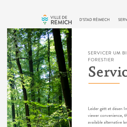
Skip to main content
D’STAD RÉIMECH
SERV
SERVICER UM B
FORESTIER
Servic
Leider gëtt et dësen
viewer convenience, t
available alternative l