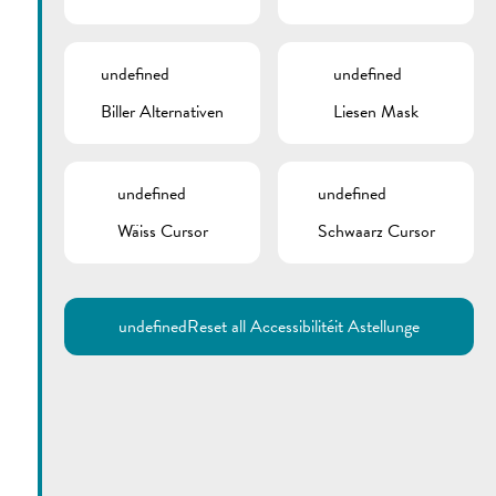
undefined
undefined
Biller Alternativen
Liesen Mask
undefined
undefined
Wäiss Cursor
Schwaarz Cursor
Utilisez la recherche pour
retrouver les réponses à toutes
vos questions.
Comme par exemple des contacts, des
informations ou de documents.
undefined
Reset all Accessibilitéit Astellunge