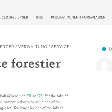
ICER UM BIERGER
JOBS
PUBLIKATIOUNEN & FORMULAIREN
IERGER
/
VERWALTUNG
/
SERVICE
C
e forestier
recherche rapide
 Inhalt nëmmen op
FR
an
DE
. For the sake of
he content is shown below in one of the
anguages. You may click one of the links to