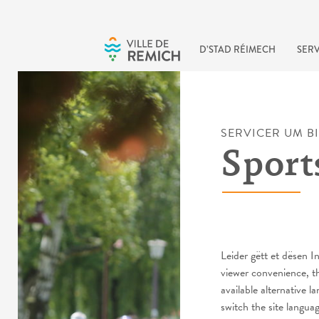
Skip to main content
D’STAD RÉIMECH
SERV
SERVICER UM B
Sports
Leider gëtt et dësen
viewer convenience, t
available alternative l
switch the site langua