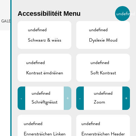
BIERGER.REMICH.LU
Accessibilitéit Menu
undefined
LB
GALERIE
AGENDA
undefined
undefined
Schwaarz & wäiss
Dyslexie Moud
undefined
undefined
Kontrast ëmdréinen
Soft Kontrast
undefined
undefined
-
+
-
+
Schrëftgréisst
Zoom
undefined
undefined
Ënnersträichen Linken
Ënnersträichen Header