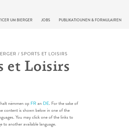
ICER UM BIERGER
JOBS
PUBLIKATIOUNEN & FORMULAIREN
IERGER
/
SPORTS ET LOISIRS
 et Loisirs
 Inhalt nëmmen op
FR
an
DE
. For the sake of
recherche rapide
he content is shown below in one of the
anguages. You may click one of the links to
ge to another available language.