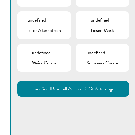
undefined
undefined
Biller Alternativen
Liesen Mask
undefined
undefined
Wäiss Cursor
Schwaarz Cursor
Utilisez la recherche pour
retrouver les réponses à toutes
vos questions.
Comme par exemple des contacts, des
informations ou de documents.
undefined
Reset all Accessibilitéit Astellunge