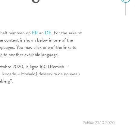
 Inhalt nëmmen op
FR
an
DE
. For the sake of
he content is shown below in one of the
anguages. You may click one of the links to
ge to another available language.
octobre 2020, la ligne 160 (Remich –
 Rocade – Howald) desservira de nouveau
bierg”.
Publié:
23.10.2020