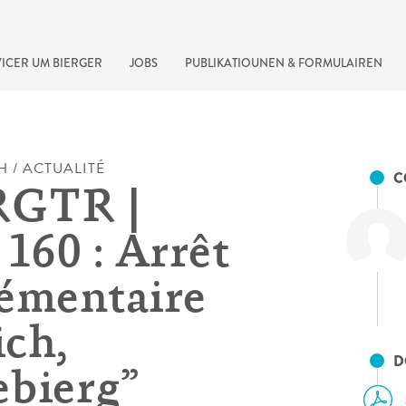
ICER UM BIERGER
JOBS
PUBLIKATIOUNEN & FORMULAIREN
H / ACTUALITÉ
C
RGTR |
160 : Arrêt
émentaire
ch,
recherche rapide
D
bierg”