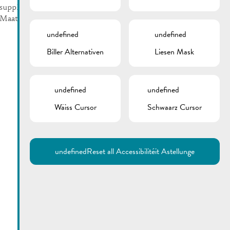
supplémentaire “Remich,
Maatebierg”
undefined
undefined
Biller Alternativen
Liesen Mask
undefined
undefined
Wäiss Cursor
Schwaarz Cursor
Utilisez la recherche pour
retrouver les réponses à toutes
vos questions.
Comme par exemple des contacts, des
informations ou de documents.
undefined
Reset all Accessibilitéit Astellunge