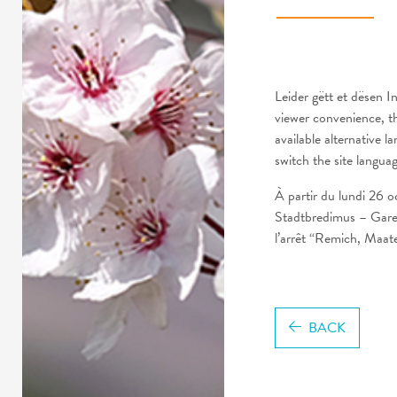
Leider gëtt et dësen
viewer convenience, t
available alternative l
switch the site langua
À partir du lundi 26 
Stadtbredimus – Gare
l’arrêt “Remich, Maate
BACK