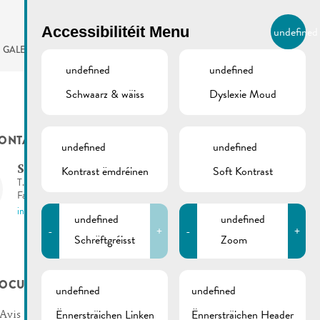
BIERGER.REMICH.LU
Accessibilitéit Menu
undefined
LB
GALERIE
AGENDA
undefined
undefined
Schwaarz & wäiss
Dyslexie Moud
ONTACTS
undefined
undefined
Kontrast ëmdréinen
Soft Kontrast
Stad Réimech
T.:
(+352) 23 69 2-1
Fax: (+352) 23 69 2-227
info@remich.lu
undefined
undefined
-
+
-
+
Schrëftgréisst
Zoom
OCUMENTS
undefined
undefined
Ënnersträichen Linken
Ënnersträichen Header
Avis RGTR | Arrêt