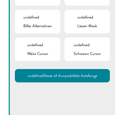
undefined
undefined
Biller Alternativen
Liesen Mask
undefined
undefined
Wäiss Cursor
Schwaarz Cursor
undefined
Reset all Accessibilitéit Astellunge
Utilisez la recherche pour
retrouver les réponses à toutes
vos questions.
Comme par exemple des contacts, des