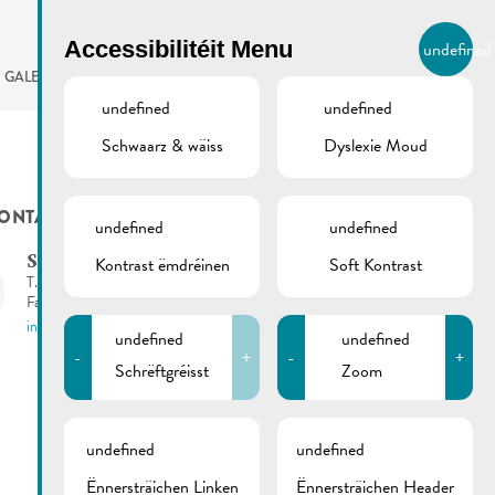
BIERGER.REMICH.LU
Accessibilitéit Menu
undefined
LB
GALERIE
AGENDA
undefined
undefined
Schwaarz & wäiss
Dyslexie Moud
ONTACTS
undefined
undefined
Kontrast ëmdréinen
Soft Kontrast
Stad Réimech
T.:
(+352) 23 69 2-1
Fax: (+352) 23 69 2-227
info@remich.lu
undefined
undefined
-
+
-
+
Schrëftgréisst
Zoom
undefined
undefined
Ënnersträichen Linken
Ënnersträichen Header