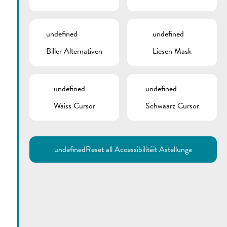
undefined
undefined
Biller Alternativen
Liesen Mask
undefined
undefined
Wäiss Cursor
Schwaarz Cursor
Utilisez la recherche pour
retrouver les réponses à toutes
vos questions.
Comme par exemple des contacts, des
informations ou de documents.
undefined
Reset all Accessibilitéit Astellunge