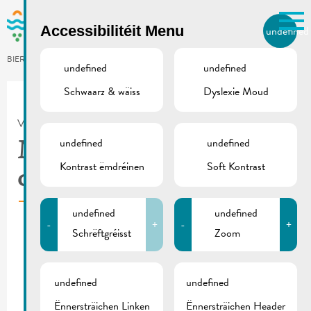
Skip to main content
Accessibilitéit Menu
undefined
LB
BIERGER.REMICH.LU
undefined
undefined
Schwaarz & wäiss
Dyslexie Moud
Utilisez la recherche pour
retrouver les réponses à toutes
VILLE DE REMICH / ACTUALITÉ
vos questions.
Comme par exemple des contacts, des
undefined
undefined
Maacher Lycée | Porte
informations ou de documents.
Kontrast ëmdréinen
Soft Kontrast
ouverte (27.04)
undefined
undefined
-
+
-
+
Schrëftgréisst
Zoom
undefined
undefined
Ënnersträichen Linken
Ënnersträichen Header