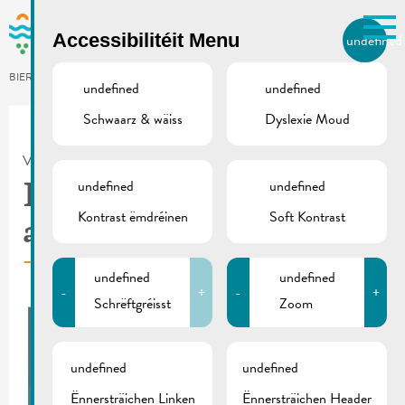
Skip to main content
Accessibilitéit Menu
undefined
LB
BIERGER.REMICH.LU
undefined
undefined
Schwaarz & wäiss
Dyslexie Moud
Utilisez la recherche pour
retrouver les réponses à toutes
VILLE DE REMICH / ACTUALITÉ
vos questions.
Comme par exemple des contacts, des
undefined
undefined
D’Jugendhaus stellt
informations ou de documents.
Kontrast ëmdréinen
Soft Kontrast
an!
undefined
undefined
-
+
-
+
Schrëftgréisst
Zoom
undefined
undefined
Ënnersträichen Linken
Ënnersträichen Header