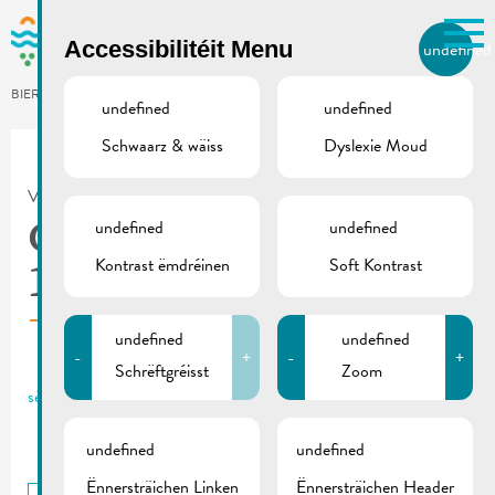
Skip to main content
Accessibilitéit Menu
undefined
LB
BIERGER.REMICH.LU
undefined
undefined
Schwaarz & wäiss
Dyslexie Moud
Utilisez la recherche pour
retrouver les réponses à toutes
VILLE DE REMICH / ACTUALITÉ
vos questions.
Comme par exemple des contacts, des
undefined
undefined
Gemengerotssëtzung |
informations ou de documents.
Kontrast ëmdréinen
Soft Kontrast
18.07.2025
undefined
undefined
-
+
-
+
Schrëftgréisst
Zoom
séance_conseil_communal_ODJ_18.7.25
undefined
undefined
Ënnersträichen Linken
Ënnersträichen Header