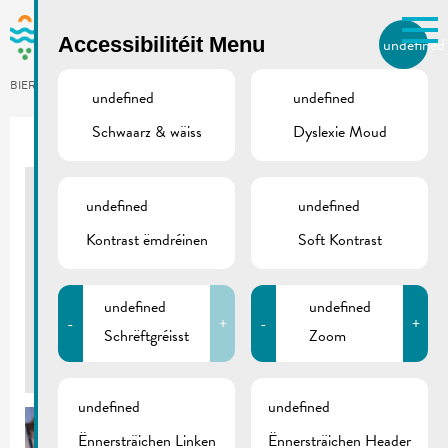
Skip to main content
Accessibilitéit Menu
undefined
LB
BIERGER.REMICH.LU
undefined
undefined
Schwaarz & wäiss
Dyslexie Moud
Utilisez la recherche pour
retrouver les réponses à toutes
vos questions.
Comme par exemple des contacts, des
undefined
undefined
Schofschueren
informations ou de documents.
Kontrast ëmdréinen
Soft Kontrast
DR. F. KONS-PLAZ
21/05/2017
undefined
undefined
-
+
-
+
Schrëftgréisst
Zoom
Back
undefined
undefined
Ënnersträichen Linken
Ënnersträichen Header