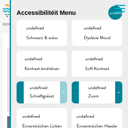
Skip to main content
Accessibilitéit Menu
undefined
LB
BIERGER.REMICH.LU
undefined
undefined
Schwaarz & wäiss
Dyslexie Moud
Utilisez la recherche pour
retrouver les réponses à toutes
vos questions.
Comme par exemple des contacts, des
undefined
undefined
Arrivée Croisieurope
informations ou de documents.
Kontrast ëmdréinen
Soft Kontrast
ESPLANADE
14/04/2018
undefined
undefined
-
+
-
+
Schrëftgréisst
Zoom
Back
undefined
undefined
Ënnersträichen Linken
Ënnersträichen Header