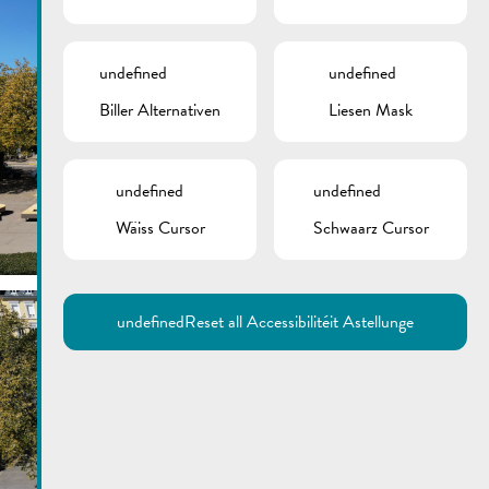
undefined
undefined
Biller Alternativen
Liesen Mask
undefined
undefined
Wäiss Cursor
Schwaarz Cursor
undefined
Reset all Accessibilitéit Astellunge