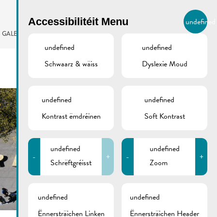
BIERGER.REMICH.LU
Accessibilitéit Menu
undefined
LB
GALERIE
AGENDA
undefined
undefined
Schwaarz & wäiss
Dyslexie Moud
undefined
undefined
Kontrast ëmdréinen
Soft Kontrast
undefined
undefined
-
+
-
+
Schrëftgréisst
Zoom
undefined
undefined
Ënnersträichen Linken
Ënnersträichen Header