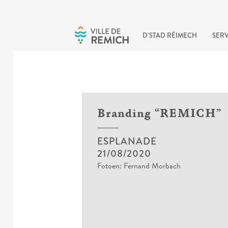
Skip to main content
D’STAD RÉIMECH
SERV
Branding “REMICH”
ESPLANADE
21/08/2020
Fotoen: Fernand Morbach