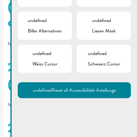
(édition spéciale
undefined
undefined
octobre)
Biller Alternativen
Liesen Mask
March 22, 2017
undefined
undefined
Wäiss Cursor
Schwaarz Cursor
2017_02 De Buet
(mars-avril)
undefined
Reset all Accessibilitéit Astellunge
March 22, 2017
2017_01 De Buet