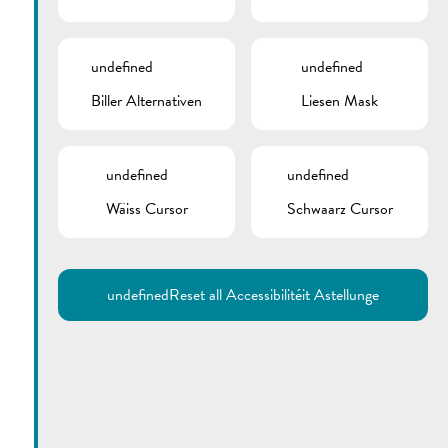
undefined
undefined
Biller Alternativen
Liesen Mask
undefined
undefined
Wäiss Cursor
Schwaarz Cursor
Utilisez la recherche pour
retrouver les réponses à toutes
vos questions.
Comme par exemple des contacts, des
informations ou de documents.
undefined
Reset all Accessibilitéit Astellunge