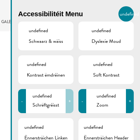
BIERGER.REMICH.LU
Accessibilitéit Menu
undefined
LB
GALERIE
AGENDA
undefined
undefined
Schwaarz & wäiss
Dyslexie Moud
undefined
undefined
Kontrast ëmdréinen
Soft Kontrast
undefined
undefined
-
+
-
+
Schrëftgréisst
Zoom
undefined
undefined
Ënnersträichen Linken
Ënnersträichen Header