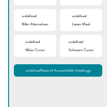
undefined
undefined
Biller Alternativen
Liesen Mask
undefined
undefined
Wäiss Cursor
Schwaarz Cursor
Utilisez la recherche pour
retrouver les réponses à toutes
vos questions.
Comme par exemple des contacts, des
informations ou de documents.
undefined
Reset all Accessibilitéit Astellunge