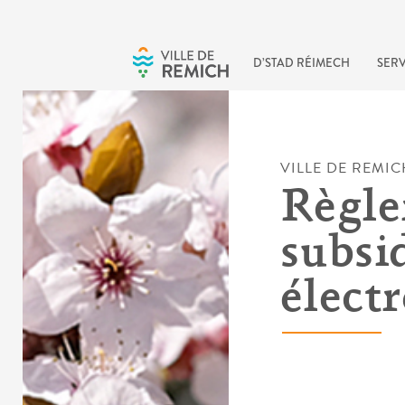
Skip to main content
D’STAD RÉIMECH
SERV
VILLE DE REMIC
Règl
subsi
élect