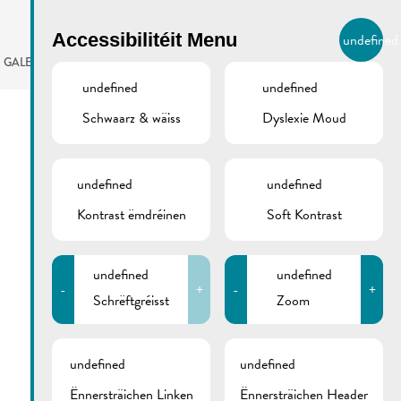
BIERGER.REMICH.LU
Accessibilitéit Menu
undefined
LB
GALERIE
AGENDA
undefined
undefined
Schwaarz & wäiss
Dyslexie Moud
undefined
undefined
Kontrast ëmdréinen
Soft Kontrast
undefined
undefined
-
+
-
+
Schrëftgréisst
Zoom
undefined
undefined
Ënnersträichen Linken
Ënnersträichen Header