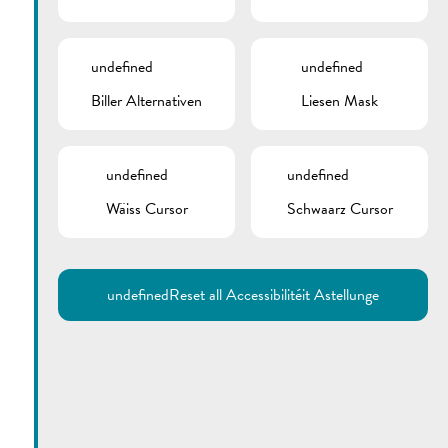
undefined
undefined
Biller Alternativen
Liesen Mask
undefined
undefined
Wäiss Cursor
Schwaarz Cursor
Utilisez la recherche pour
retrouver les réponses à toutes
vos questions.
Comme par exemple des contacts, des
informations ou de documents.
undefined
Reset all Accessibilitéit Astellunge