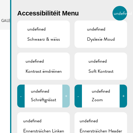
BIERGER.REMICH.LU
Accessibilitéit Menu
undefined
LB
GALERIE
AGENDA
undefined
undefined
Schwaarz & wäiss
Dyslexie Moud
undefined
undefined
Kontrast ëmdréinen
Soft Kontrast
undefined
undefined
-
+
-
+
Schrëftgréisst
Zoom
undefined
undefined
Ënnersträichen Linken
Ënnersträichen Header