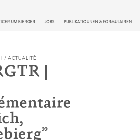
ICER UM BIERGER
JOBS
PUBLIKATIOUNEN & FORMULAIREN
H / ACTUALITÉ
RGTR |
émentaire
ch,
recherche rapide
bierg”