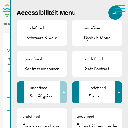
Skip to main content
Accessibilitéit Menu
undefined
LB
BIERGER.REMICH.LU
undefined
undefined
Schwaarz & wäiss
Dyslexie Moud
Utilisez la recherche pour
retrouver les réponses à toutes
VILLE DE REMICH / ACTUALITÉ
vos questions.
Comme par exemple des contacts, des
undefined
undefined
Musel’s Laf | Flyer
informations ou de documents.
Kontrast ëmdréinen
Soft Kontrast
undefined
undefined
-
+
-
+
Schrëftgréisst
Zoom
BACK
undefined
undefined
Ënnersträichen Linken
Ënnersträichen Header