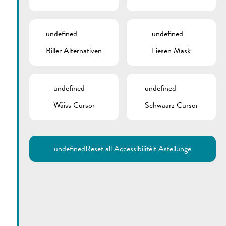
undefined
undefined
Biller Alternativen
Liesen Mask
undefined
undefined
Wäiss Cursor
Schwaarz Cursor
Utilisez la recherche pour
retrouver les réponses à toutes
vos questions.
Comme par exemple des contacts, des
informations ou de documents.
undefined
Reset all Accessibilitéit Astellunge