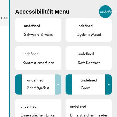
BIERGER.REMICH.LU
Accessibilitéit Menu
undefined
LB
GALERIE
AGENDA
undefined
undefined
Schwaarz & wäiss
Dyslexie Moud
undefined
undefined
Kontrast ëmdréinen
Soft Kontrast
undefined
undefined
-
+
-
+
Schrëftgréisst
Zoom
undefined
undefined
Ënnersträichen Linken
Ënnersträichen Header