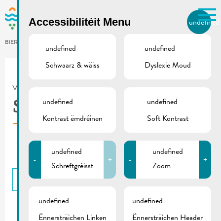
Skip to main content
Accessibilitéit Menu
undefined
LB
BIERGER.REMICH.LU
undefined
undefined
Schwaarz & wäiss
Dyslexie Moud
Utilisez la recherche pour
retrouver les réponses à toutes
VILLE DE REMICH / ACTUALITÉ
vos questions.
Comme par exemple des contacts, des
undefined
undefined
SDK | Social reuse
informations ou de documents.
Kontrast ëmdréinen
Soft Kontrast
undefined
undefined
-
+
-
+
Schrëftgréisst
Zoom
BACK
undefined
undefined
Ënnersträichen Linken
Ënnersträichen Header