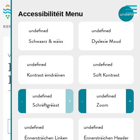
Skip to main content
Accessibilitéit Menu
undefined
LB
BIERGER.REMICH.LU
undefined
undefined
Schwaarz & wäiss
Dyslexie Moud
Utilisez la recherche pour
retrouver les réponses à toutes
VILLE DE REMICH / ACTUALITÉ
vos questions.
Comme par exemple des contacts, des
undefined
undefined
Drénkwaasseranalyse
informations ou de documents.
Kontrast ëmdréinen
Soft Kontrast
Baseng | 2025-04
undefined
undefined
-
+
-
+
Schrëftgréisst
Zoom
BACK
undefined
undefined
Ënnersträichen Linken
Ënnersträichen Header