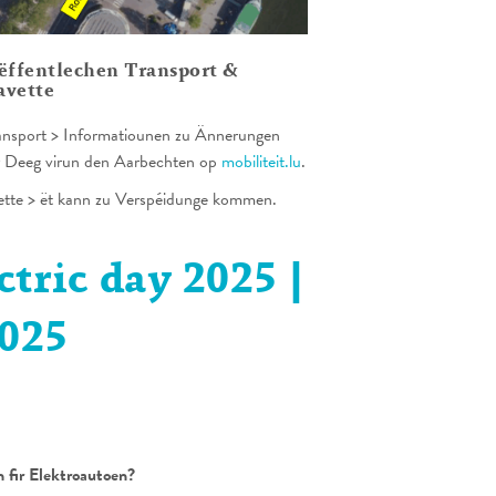
ëffentlechen Transport &
avette
ansport > Informatiounen zu Ännerungen
r Deeg virun den Aarbechten op
mobiliteit.lu
.
tte > ët kann zu Verspéidunge kommen.
tric day 2025 |
2025
5
h fir Elektroautoen?