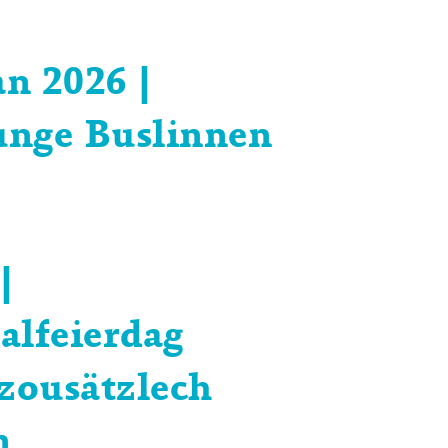
n 2026 |
nge Buslinnen
|
alfeierdag
 zousätzlech
n