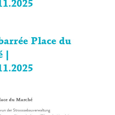
11.2025
barrée Place du
 |
11.2025
lace du Marché
vun der Stroossebauverwaltung