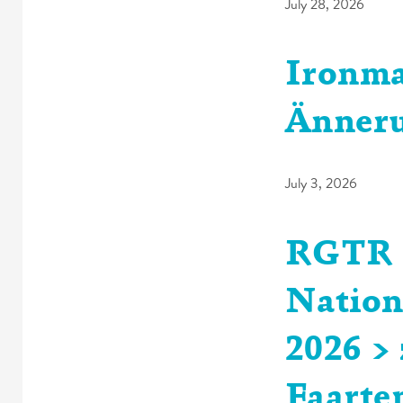
July 28, 2026
Ironma
Änneru
July 3, 2026
RGTR 
Nation
2026 >
Faarte