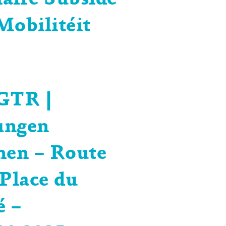
aire Subside
Mobilitéit
GTR |
ungen
nen – Route
 Place du
 –