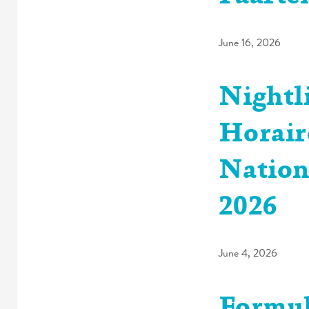
June 16, 2026
Nightli
Horair
Nation
2026
June 4, 2026