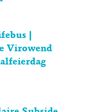
febus |
e Virowend
alfeierdag