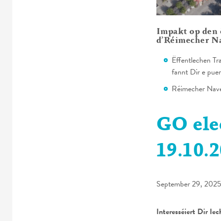
Impakt op den 
d’Réimecher N
Ëffentlechen Tr
fannt Dir e pue
Réimecher Nave
GO elec
19.10.
September 29, 202
Interesséiert Dir Iec