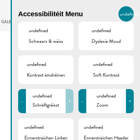
BIERGER.REMICH.LU
Accessibilitéit Menu
undefined
LB
GALERIE
AGENDA
undefined
undefined
Schwaarz & wäiss
Dyslexie Moud
undefined
undefined
Kontrast ëmdréinen
Soft Kontrast
undefined
undefined
-
+
-
+
Schrëftgréisst
Zoom
undefined
undefined
Ënnersträichen Linken
Ënnersträichen Header