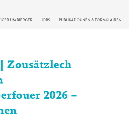
ICER UM BIERGER
JOBS
PUBLIKATIOUNEN & FORMULAIREN
 Zousätzlech
n
erfouer 2026 –
recherche rapide
nnen