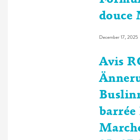
Formul
douce 
December 17, 2025
Avis R
Änner
Buslin
barrée
Marché