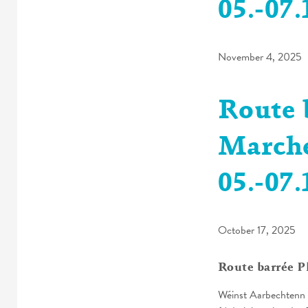
05.-07.
November 4, 2025
Route 
Marché
05.-07.
October 17, 2025
Route barrée P
Wéinst Aarbechtenn 