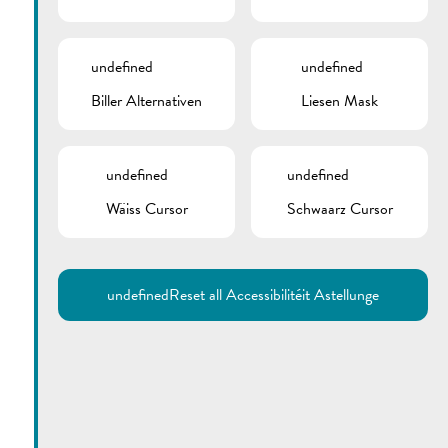
undefined
undefined
Biller Alternativen
Liesen Mask
undefined
undefined
Wäiss Cursor
Schwaarz Cursor
undefined
Reset all Accessibilitéit Astellunge