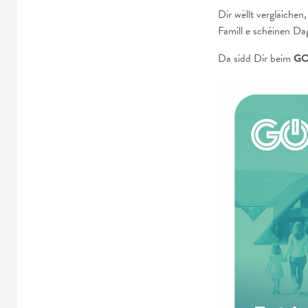
Dir wëllt vergläichen
Famill e schéinen Da
Da sidd Dir beim
GO 