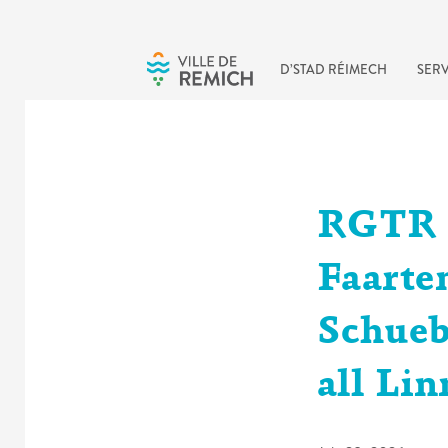
Skip to main content
D’STAD RÉIMECH
SERV
RGTR |
Faarte
Schueb
all Li