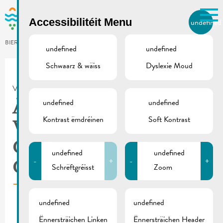
Skip to main content
Accessibilitéit Menu
undefined
LB
BIERGER.REMICH.LU
undefined
undefined
Schwaarz & wäiss
Dyslexie Moud
Utilisez la recherche pour
retrouver les réponses à toutes
VILLE DE REMICH / ACTUALITÉ
vos questions.
Comme par exemple des contacts, des
undefined
undefined
Ännerung vum
informations ou de documents.
Kontrast ëmdréinen
Soft Kontrast
Verkéiersreglement |
Chantier Rue de la
undefined
undefined
-
+
-
+
Cité
Schrëftgréisst
Zoom
undefined
undefined
Ënnersträichen Linken
Ënnersträichen Header