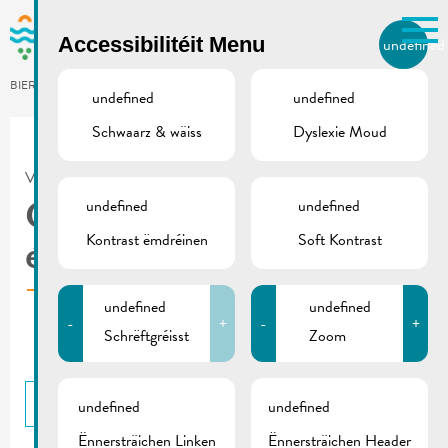
Skip to main content
Accessibilitéit Menu
undefined
LB
BIERGER.REMICH.LU
undefined
undefined
Schwaarz & wäiss
Dyslexie Moud
Utilisez la recherche pour
retrouver les réponses à toutes
VILLE DE REMICH / ACTUALITÉ
vos questions.
Comme par exemple des contacts, des
undefined
undefined
Chargy – borne
informations ou de documents.
Kontrast ëmdréinen
Soft Kontrast
électrique
undefined
undefined
-
+
-
+
Schrëftgréisst
Zoom
BACK
undefined
undefined
Ënnersträichen Linken
Ënnersträichen Header